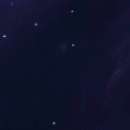
举升链 30s-40R
举升链 
专为中小负载垂直举升场景设计的核心
针对大负
产品，采用高强度合金材料制造，通过
强的承重
模块化结构实现稳定传动，能精准完成
的链节设