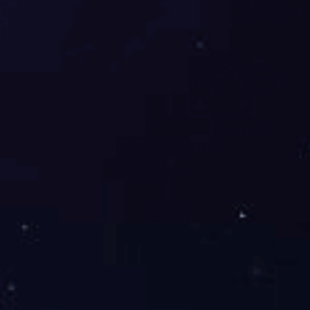
推拉链 60T-125T
用低摩擦
为大负载水平传动场景定制，链体采用
程平稳高
加强型热处理工艺，具备高抗扭矩能
的物料推
力，可在智能仓储的重型货架、大型生