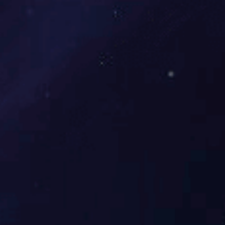
60R-150R
推拉链 15T-50T
载垂直举升场景开发，具备更
专注于水平方向推拉传动，采
能力和结构稳定性，通过优化
系数的链节结构，确保运行过
计提升抗疲劳性能，可满足重
效，能在狭小空间内实现精准