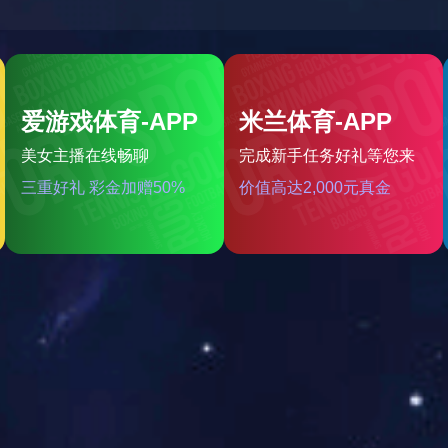
-华体会(中国)-华体会(中国)
华体会体育-华体会(中国)-华
值：
技术价值：可添加防坠落装
动设计，缩短作业循环时
装置，彻底消除“升降故障
落”的安全隐患；无地坑安
展支持多台设备并联使用，满
构），无需修改车间地面，
、大尺寸零部件的处理需求。
本。
 的“核心价值”：为汽车制造带来的“效率革命
2. 降低综合成本，优化“全生命周期”效益
空间成本：紧凑结构设计，增加有效工位；
维护成本：免维护设计（链条无需润滑），每年维护成本
降低70%；