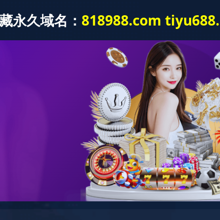
产品中心
解决方案
服务支持
关于伊特
会(中国)-华体会(中国) 技术：汽车制造流
决方案
车身装配到零部件供料，从检测下线到跨
身装配的精度一致性；生产线的节拍效