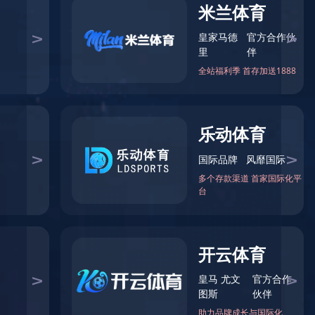
节
，主要应用于以下关键场景：
跨线运输：
紧凑结构，优化“空间利用率”
轮定位、外
至固定高
集；下线
场景需求：不同工位（如装配线与检测
，避免碰
线）之间的垂直转运，需设备占用空间
小，不影响流水线布局；