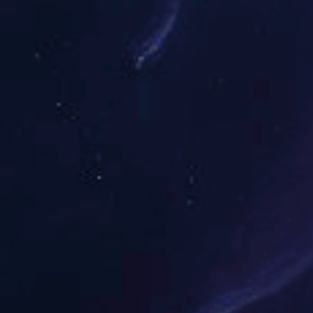
伊特华体会体育
01.
02.
精度衰减
速度慢
伺服闭环控制+特殊合金
高效能驱动设
链条，10万次循环后精
速度最高达1.2
度衰减≤0.1mm，保持±1
循环时间缩短3
mm重复定位精度。
上。