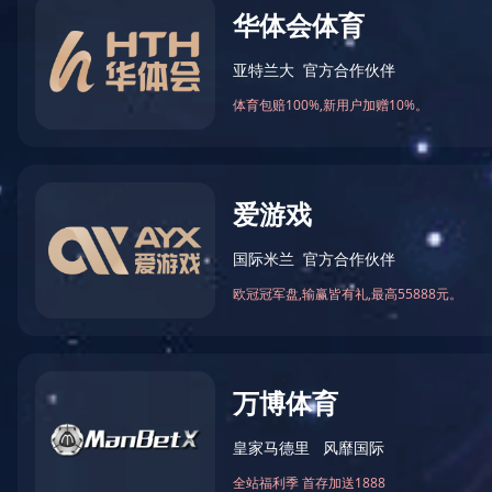
传统升降设备在汽车制造中常面临“精度衰减快、速度跟不
企的“极致效率”需求。伊特华体会体育-华体会(中国)-华体会
控制”，成为汽车制造流水线的“精准升降”新选择。
汽车制造流水线的“华体会体育-华体会(中国)-
伊特华体会体育-华体会(中国)-华体会(中国) 升降台
车身装配线：
零部件供料
毫米级定位，保障“零误差”对接
重载荷稳定
场景需求
场景需求：车身装配（如车门安装、底
件（重量
盘与车身合装）时，需将车身举升至精
持平稳无
准高度（误差≤±1mm），确保零部件与
时，需配
车身的完美对接；
0.8m/s；