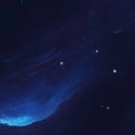
举升链 30s-40R