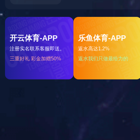
华体会体育-华体会(中国)-华体会(中国)
华体会体育
技术价值：采用伺服闭环控制+绝对值编
技术价
码器，可实现±1mm的重复定位精度；特
高效能驱
殊合金链条配合预紧力保持装置，10万
间；
次循环后几乎无精度衰减，有效解决“长
模块化扩
期使用后定位偏差”问题。
足大吨位
伊特华体会体育-华体会(中国)-华体会(中国)
1. 提升生产效率，支撑“高节拍”产能
精准定位可提高“车身对接成功率”，减少“返工”时间。