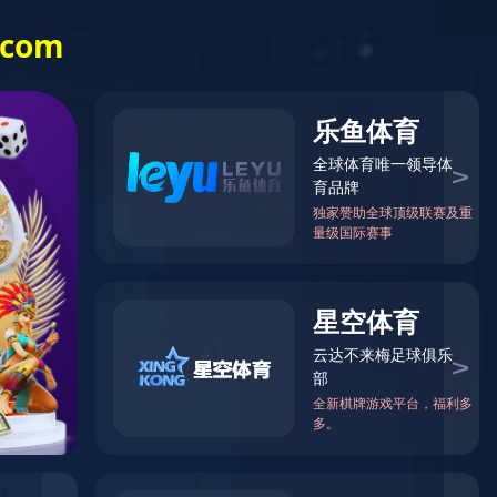
Language
新闻动态
产品咨询
华体会体育-华体会(中国)-华体会(中国)
水线的“精准升降”革命