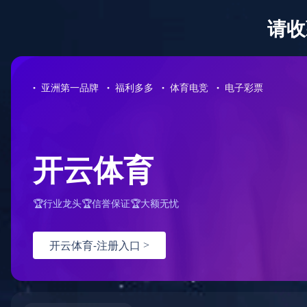
support@flyswatt.com
网站首页
伊特华体会体育-华体
首页
汽车制造流水线
项目背景：汽车制造的“升降刚需”，呼唤更极致的技术解
汽车制造是典型的“高精度、高节拍、高自动化”产业，从
线运输，升降设备贯穿生产全流程。其性能直接影响：车
率；空间的利用率。