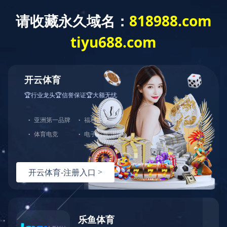
Language
新闻动态
产品咨询
网站首页
EVO-TECH
产品中心
举升链升降台
解决方案
服务支持
关于伊特
举升链升降台
华体会体育-华体会(中国)-华体会(中国)