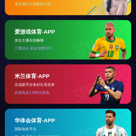
产品筛选
联系伊特技术团队
获取定制化解决方案
18032816787
support@flyswatt.com
EVO-TEC
订阅我们的最新动态
订阅
视频号
公众号
抖音号