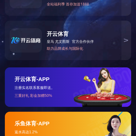
快速原型验证（视项目情况而定）
对于一些复杂或创新性的应用，我们可协助进行概念设计和初步验
证。
全程技术支持
从项目初期的需求分析，到方案设计、生产制造，再到现场安装调试
微信
和后期维护，伊特将为您提供全生命周期的技术支持。
华体会体
育-华体会
立即华体会体育-华体
(中国)-华体
会(中国)
会(中国)-华体会(中国)