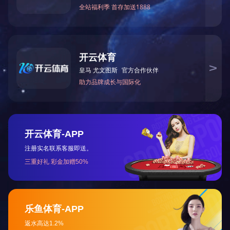
华体会体
育-华体会
(中国)-华体
会(中国)
联系伊特技术团队
获取定制化解决方案
产品筛选
18032816787
support@flyswatt.com
EVO-TEC
订阅我们的最新动态
订阅
视频号
公众号
抖音号