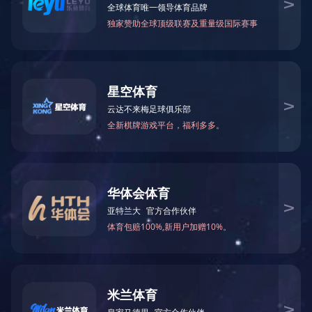
伊特华体会体育-华体会(中国)-华
体会(中国) 伸缩桅杆垂直型由多节
华体会体育-华体会(中国)-华体会
(中国) 嵌套组成，可实现垂直方向
了解详情
的多级伸缩举升，通过精密的锁止
机构确保伸缩过程的稳定性与安全
性，适配航空航天精密升降设备、
重型工程机械的高空作业需求。
伸缩桅杆 水平
伊特华体会体育-华体会(中国)-华
体会(中国) 伸缩桅杆水平型采用分
段式华体会体育-华体会(中国)-华
体会(中国) 结构，可完成水平方向
了解详情
的长距离伸缩动作，链体末端配备
高精度定位组件，能在船舶制造、
自动化流水线辅助设备中实现精准
的物料抓取与位置对接。
1